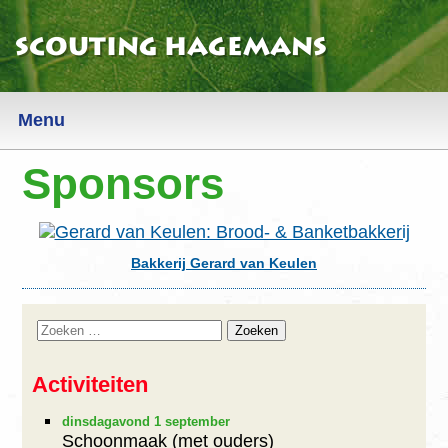
Scouting Hagemans
Menu
Sponsors
Nieuws
Informatie
Bakkerij Gerard van Keulen
Algemeen
AVG
Locatie
Activiteiten
Contact
dinsdagavond 1 september
Sociale Veiligheid
Schoonmaak (met ouders)