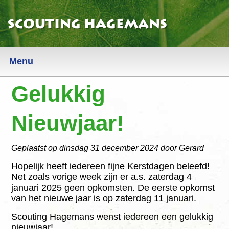
Scouting Hagemans
Menu
Gelukkig
Nieuws
Informatie
Nieuwjaar!
Algemeen
Geplaatst op
dinsdag 31 december 2024
door Gerard
AVG
Hopelijk heeft iedereen fijne Kerstdagen beleefd!
Net zoals vorige week zijn er a.s. zaterdag 4
Locatie
januari 2025 geen opkomsten. De eerste opkomst
van het nieuwe jaar is op zaterdag 11 januari.
Contact
Scouting Hagemans wenst iedereen een gelukkig
Sociale Veiligheid
nieuwjaar!