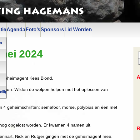
ting Hagemans
tie
Agenda
Foto’s
Sponsors
Lid Worden
n
 mei 2024
A
r geheimagent Kees Blond.
kregen. Wilden de welpen helpen met het oplossen van
eiligheid
 4 geheimschriften: semafoor, morse, polybius en één met
nog opgelost worden. Er kwamen 4 namen uit.
R
, Lennart, Nick en Rutger gingen met de geheimagent mee.