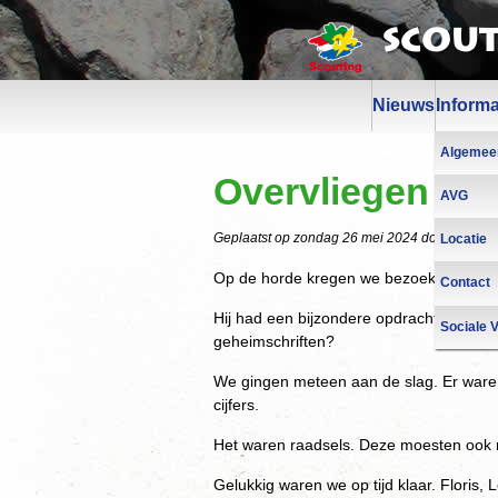
Scou
Nieuws
Informa
Algemee
Overvliegen 25
AVG
Geplaatst op
zondag 26 mei 2024
door Erik
Locatie
Op de horde kregen we bezoek van zee
Contact
Hij had een bijzondere opdracht meege
Sociale V
geheimschriften?
We gingen meteen aan de slag. Er waren
cijfers.
Het waren raadsels. Deze moesten ook 
Gelukkig waren we op tijd klaar. Floris