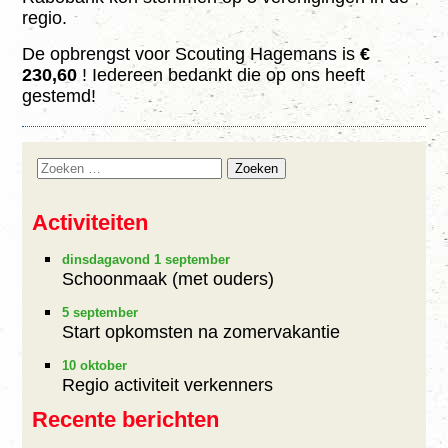
regio.
Agenda
De opbrengst voor Scouting Hagemans is
€
Foto’s
230,60
! Iedereen bedankt die op ons heeft
gestemd!
Sponsors
Lid Worden
Activiteiten
dinsdagavond 1 september
Schoonmaak (met ouders)
5 september
Start opkomsten na zomervakantie
10 oktober
Regio activiteit verkenners
Recente berichten