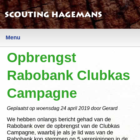
Scouting Hagemans
Menu
Opbrengst
Nieuws
Informatie
Rabobank Clubkas
Algemeen
Campagne
AVG
Geplaatst op
woensdag 24 april 2019
door Gerard
Locatie
We hebben onlangs bericht gehad van de
Contact
Rabobank over de opbrengst van de Clubkas
Campagne, waarbij je als je lid was van de
Sociale Veiligheid
Rabobank kon stemmen op 5 verenigingen in de