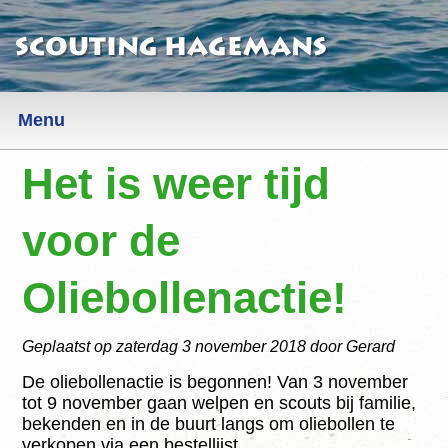
Scouting Hagemans
Menu
Het is weer tijd
Nieuws
Informatie
voor de
Algemeen
Oliebollenactie!
AVG
Geplaatst op
zaterdag 3 november 2018
door Gerard
Locatie
De oliebollenactie is begonnen! Van 3 november
Contact
tot 9 november gaan welpen en scouts bij familie,
bekenden en in de buurt langs om oliebollen te
Sociale Veiligheid
verkopen via een bestellijst.