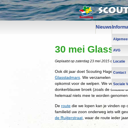
Scou
Nieuws
Informa
Algemee
30 mei Glassta
AVG
Geplaatst op
zaterdag 23 mei 2015
door Gerar
Locatie
Ook dit jaar doet Scouting Hagemans w
Contact
Glasstadmars
. We verzamelen om 12:30 
opkomst voor de welpen. We verwachten
Sociale V
donkerblauwe broek (zoals de officiële sc
helemaal niets mee te worden genomen:
De
route
die we lopen kan je vinden op 
familielid uw zoon onderweg iets wilt geve
de Ruijterstraat
, waar de route ieder jaar