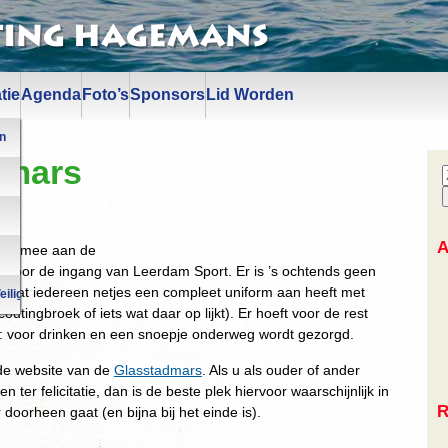
ting Hagemans
tie
Agenda
Foto’s
Sponsors
Lid Worden
n
dmars
d
A
eer mee aan de
voor de ingang van Leerdam Sport. Er is ’s ochtends geen
 dat iedereen netjes een compleet uniform aan heeft met
eiligheid
outingbroek of iets wat daar op lijkt). Er hoeft voor de rest
 voor drinken en een snoepje onderweg wordt gezorgd.
de website van de
Glasstadmars
. Als u als ouder of ander
n ter felicitatie, dan is de beste plek hiervoor waarschijnlijk in
R
 doorheen gaat (en bijna bij het einde is).